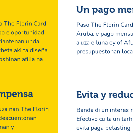
Un pago men
o The Florin Card
Paso The Florin Card 
’bo e oportunidad
Aruba, e pago mensu
ciantenan unda
a uza e luna ey of Af
rheta aki ta diseña
presupuestonan loca
shinan afilia na
ompensa
Evita y redu
uza nan The Florin
Banda di un interes 
a descuentonan
Efectivo cu ta un ta
tnan y
evita paga belasting