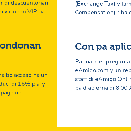
or di descuentonan
(Exchange Tax) y ta
servicionan VIP na
Compensation) riba c
 fondonan
Con pa apli
Pa cualkier pregunt
eAmigo.com y un repr
na bo acceso na un
staff di eAmigo Onlin
duci di 16% p.a. y
pa diabierna di 8:00
i paga un