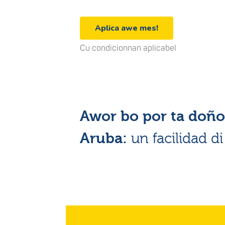
Aplica awe mes!
Cu condicionnan aplicabel
Awor bo por ta doño 
Aruba:
un facilidad d